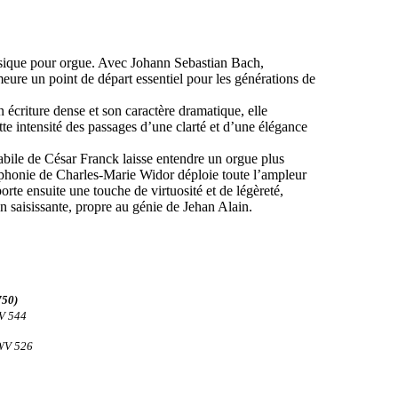
musique pour orgue. Avec Johann Sebastian Bach,
emeure un point de départ essentiel pour les générations de
n écriture dense et son caractère dramatique, elle
tte intensité des passages d’une clarté et d’une élégance
abile de César Franck laisse entendre un orgue plus
mphonie de Charles-Marie Widor déploie toute l’ampleur
te ensuite une touche de virtuosité et de légèreté,
n saisissante, propre au génie de Jehan Alain.
750)
WV 544
BWV 526