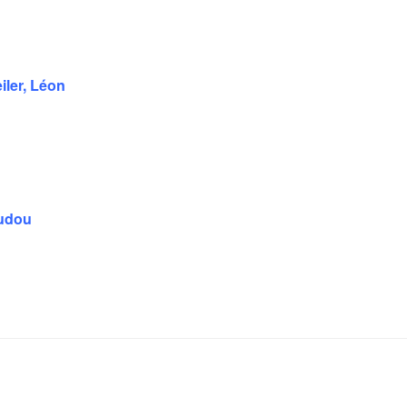
iler, Léon
oudou