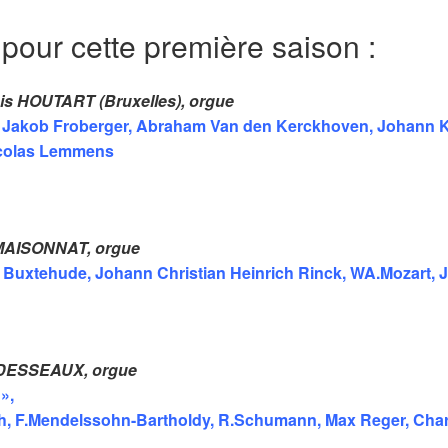
 pour cette première saison :
ois HOUTART (Bruxelles), orgue
Jakob Froberger, Abraham Van den Kerckhoven, Johann Ka
icolas Lemmens
y MAISONNAT, orgue
 Buxtehude, Johann Christian Heinrich Rinck, WA.Mozart, 
n DESSEAUX, orgue
»,
h, F.Mendelssohn-Bartholdy, R.Schumann, Max Reger, Char