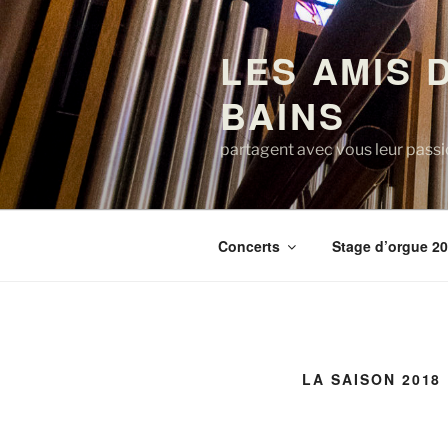
Aller
au
LES AMIS 
contenu
principal
BAINS
partagent avec vous leur passi
Concerts
Stage d’orgue 2
LA SAISON 2018