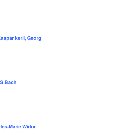
spar kerll, Georg
JS.Bach
les-Marie Widor