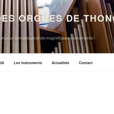
DES ORGUES DE THON
on pour la musique et de magnifiques instruments !
026
Les instruments
Actualités
Contact