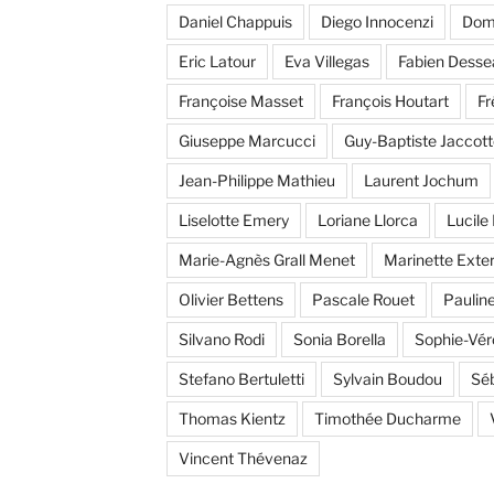
Daniel Chappuis
Diego Innocenzi
Dom
Eric Latour
Eva Villegas
Fabien Desse
Françoise Masset
François Houtart
Fr
Giuseppe Marcucci
Guy-Baptiste Jaccott
Jean-Philippe Mathieu
Laurent Jochum
Liselotte Emery
Loriane Llorca
Lucile 
Marie-Agnès Grall Menet
Marinette Ext
Olivier Bettens
Pascale Rouet
Pauline
Silvano Rodi
Sonia Borella
Sophie-Vér
Stefano Bertuletti
Sylvain Boudou
Séb
Thomas Kientz
Timothée Ducharme
Vincent Thévenaz