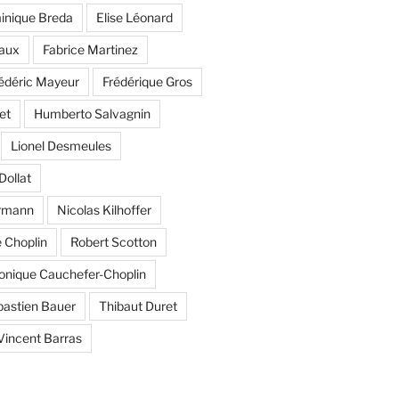
inique Breda
Elise Léonard
aux
Fabrice Martinez
édéric Mayeur
Frédérique Gros
et
Humberto Salvagnin
Lionel Desmeules
Dollat
ermann
Nicolas Kilhoffer
 Choplin
Robert Scotton
onique Cauchefer-Choplin
astien Bauer
Thibaut Duret
Vincent Barras