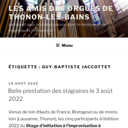
Aller
LES AMIS DES ORGUES DE
au
THONON-LES-BAINS
contenu
principal
partagent avec vous leur passion pour la musique et de
magnifiques instruments !
Menu
ÉTIQUETTE :
GUY-BAPTISTE JACCOTTET
PUBLIÉ
10 AOÛT 2022
LE
Belle prestation des stagiaires le 3 août
2022
Venus de loin (Hauts de France, Bretagne) ou de moins
loin (Lausanne, Thonon), les cinq participants à l’édition
2022 du
Stage d’initiation à l’improvisation à