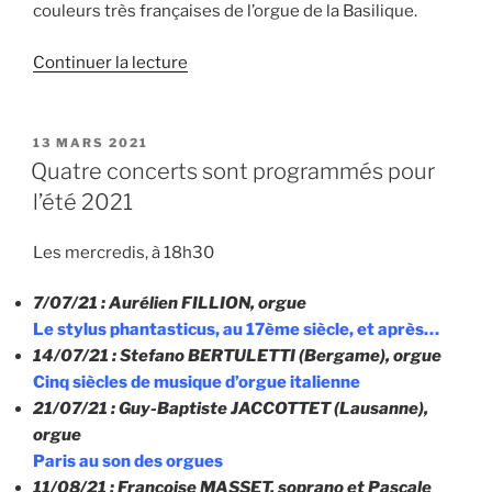
couleurs très françaises de l’orgue de la Basilique.
de
Continuer la lecture
« Concert
:
le
PUBLIÉ
13 MARS 2021
LE
21
Quatre concerts sont programmés pour
juillet
l’été 2021
2021
à
Les mercredis, à 18h30
18h30,
basilique
7/07/21 : Aurélien FILLION, orgue
St
Le stylus phantasticus, au 17ème siècle, et après…
François,
14/07/21 : Stefano BERTULETTI (Bergame), orgue
Thonon »
Cinq siècles de musique d’orgue italienne
21/07/21 : Guy-Baptiste JACCOTTET (Lausanne),
orgue
Paris au son des orgues
11/08/21 : Françoise MASSET, soprano et Pascale