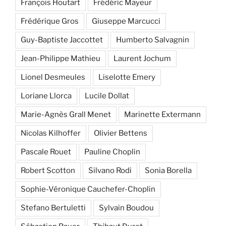
François Houtart
Frédéric Mayeur
Frédérique Gros
Giuseppe Marcucci
Guy-Baptiste Jaccottet
Humberto Salvagnin
Jean-Philippe Mathieu
Laurent Jochum
Lionel Desmeules
Liselotte Emery
Loriane Llorca
Lucile Dollat
Marie-Agnès Grall Menet
Marinette Extermann
Nicolas Kilhoffer
Olivier Bettens
Pascale Rouet
Pauline Choplin
Robert Scotton
Silvano Rodi
Sonia Borella
Sophie-Véronique Cauchefer-Choplin
Stefano Bertuletti
Sylvain Boudou