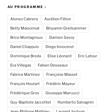
AU PROGRAMME :
Alonso Cabrera
Aurélien Fillion
Betty Maisonnat
Binyamin Greilsammer
Brice Montagnoux
Damien Savoy
Daniel Chappuis
Diego Innocenzi
Dominique Breda
Elise Léonard
Eric Latour
Eva Villegas
Fabien Desseaux
Fabrice Martinez
Françoise Masset
François Houtart
Frédéric Mayeur
Frédérique Gros
Giuseppe Marcucci
Guy-Baptiste Jaccottet
Humberto Salvagnin
Jean-Philippe Mathieu
Laurent Jochum