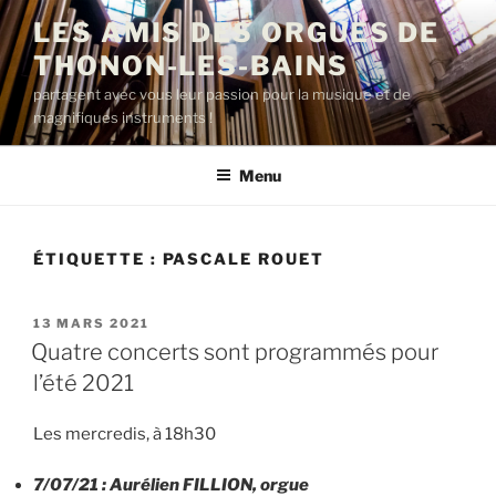
Aller
LES AMIS DES ORGUES DE
au
THONON-LES-BAINS
contenu
principal
partagent avec vous leur passion pour la musique et de
magnifiques instruments !
Menu
ÉTIQUETTE :
PASCALE ROUET
PUBLIÉ
13 MARS 2021
LE
Quatre concerts sont programmés pour
l’été 2021
Les mercredis, à 18h30
7/07/21 : Aurélien FILLION, orgue