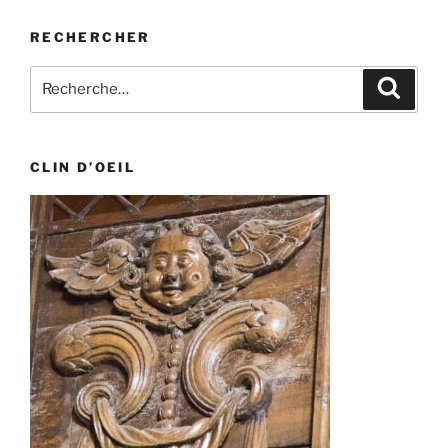
RECHERCHER
Recherche
Recher
pour
:
CLIN D’OEIL