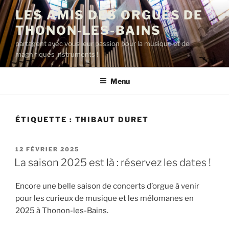
Aller
LES AMIS DES ORGUES DE
au
THONON-LES-BAINS
contenu
principal
partagent avec vous leur passion pour la musique et de
magnifiques instruments !
Menu
ÉTIQUETTE :
THIBAUT DURET
PUBLIÉ
12 FÉVRIER 2025
LE
La saison 2025 est là : réservez les dates !
Encore une belle saison de concerts d’orgue à venir
pour les curieux de musique et les mélomanes en
2025 à Thonon-les-Bains.