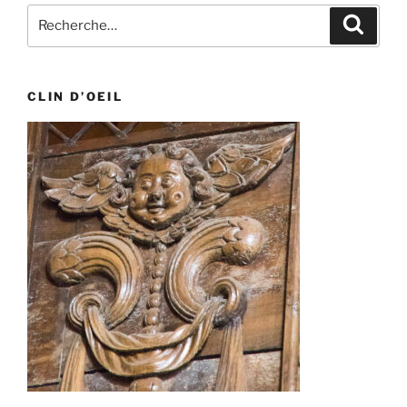
Recherche
Recher
pour
:
CLIN D’OEIL