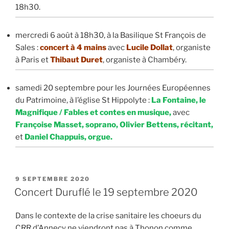
18h30.
mercredi 6 août à 18h30, à la Basilique St François de
Sales :
concert à 4 mains
avec
Lucile Dollat
, organiste
à Paris et
Thibaut Duret
, organiste à Chambéry.
samedi 20 septembre pour les Journées Européennes
du Patrimoine, à l’église St Hippolyte :
La Fontaine, le
Magnifique / Fables et contes en musique,
avec
Françoise Masset, soprano, Olivier Bettens, récitant,
et
Daniel Chappuis, orgue.
PUBLIÉ
9 SEPTEMBRE 2020
LE
Concert Duruflé le 19 septembre 2020
Dans le contexte de la crise sanitaire les choeurs du
CRR d’Annecy ne viendront pas à Thonon comme