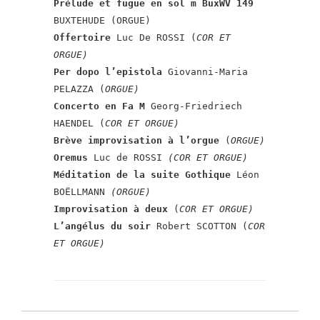
Prélude et fugue en sol m BuxWV 149
BUXTEHUDE (ORGUE)
Offertoire
Luc De ROSSI (
COR ET
ORGUE)
Per dopo l’epistola
Giovanni-Maria
PELAZZA (
ORGUE)
Concerto en Fa M
Georg-Friedriech
HAENDEL (
COR ET ORGUE)
Brève improvisation à l’orgue
(
ORGUE)
Oremus
Luc de ROSSI
(COR ET ORGUE)
Méditation de la suite Gothique
Léon
BOËLLMANN
(ORGUE)
Improvisation à deux
(
COR ET ORGUE)
L’angélus du soir
Robert SCOTTON (
COR
ET ORGUE)