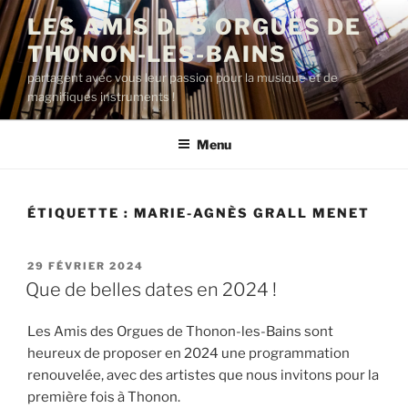
Aller
LES AMIS DES ORGUES DE
au
THONON-LES-BAINS
contenu
principal
partagent avec vous leur passion pour la musique et de
magnifiques instruments !
Menu
ÉTIQUETTE :
MARIE-AGNÈS GRALL MENET
PUBLIÉ
29 FÉVRIER 2024
LE
Que de belles dates en 2024 !
Les Amis des Orgues de Thonon-les-Bains sont
heureux de proposer en 2024 une programmation
renouvelée, avec des artistes que nous invitons pour la
première fois à Thonon.