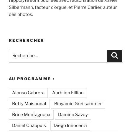
Hippolyte sont publiées avec l’autorisation de Xavier
Silbermann, facteur d’orgue, et Pierre Carlier, auteur
des photos.
RECHERCHER
Recherche
Recher
pour
:
AU PROGRAMME :
Alonso Cabrera
Aurélien Fillion
Betty Maisonnat
Binyamin Greilsammer
Brice Montagnoux
Damien Savoy
Daniel Chappuis
Diego Innocenzi