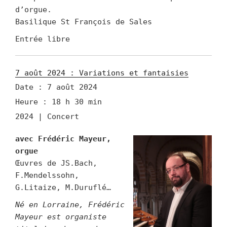
d’orgue.
Basilique St François de Sales
Entrée libre
7 août 2024 : Variations et fantaisies
Date :
7 août 2024
Heure :
18 h 30 min
2024 | Concert
avec Frédéric Mayeur,
orgue
Œuvres de JS.Bach,
F.Mendelssohn,
G.Litaize, M.Duruflé…
Né en Lorraine, Frédéric
M
ayeur
est o
rganiste