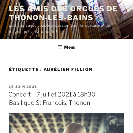
Aller
LES AMIS DES ORGUES DE
au
THONON-LES-BAINS
contenu
principal
partagent avec vous leur passion pour la musique et de
magnifiques instruments !
Menu
ÉTIQUETTE :
AURÉLIEN FILLION
PUBLIÉ
19 JUIN 2021
LE
Concert – 7 juillet 2021 à 18h30 –
Basilique St François, Thonon