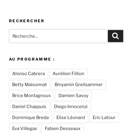
RECHERCHER
Recherche
Recher
pour
:
AU PROGRAMME :
Alonso Cabrera
Aurélien Fillion
Betty Maisonnat
Binyamin Greilsammer
Brice Montagnoux
Damien Savoy
Daniel Chappuis
Diego Innocenzi
Dominique Breda
Elise Léonard
Eric Latour
Eva Villegas
Fabien Desseaux