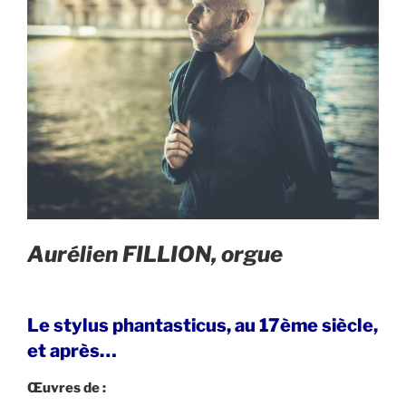
A
urélien FILLION, orgue
Le stylus phantasticus, au 17ème siècle,
et après…
Œuvres de :