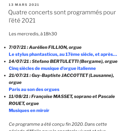
7
PUBLIÉ
13 MARS 2021
LE
juillet
Quatre concerts sont programmés pour
2021
l’été 2021
à
18h30
Les mercredis, à 18h30
–
Basilique
7/07/21 : Aurélien FILLION, orgue
St
Le stylus phantasticus, au 17ème siècle, et après…
François,
14/07/21 : Stefano BERTULETTI (Bergame), orgue
Thonon »
Cinq siècles de musique d’orgue italienne
21/07/21 : Guy-Baptiste JACCOTTET (Lausanne),
orgue
Paris au son des orgues
11/08/21 : Françoise MASSET, soprano et Pascale
ROUET, orgue
Musiques en miroir
Ce programme a été conçu fin 20
20
.
Dans cette