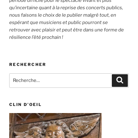
période difficile pour le spectacle vivant et plus
qu’incertaine quant à la reprise des concerts publics,
no
us faisons le choix de le publier malgré tout, en
espérant que musiciens et public pourront se
retrouver avec plaisir et peut être dans une forme de
résilience l’été prochain !
RECHERCHER
Recherche
Recher
pour
:
CLIN D’OEIL