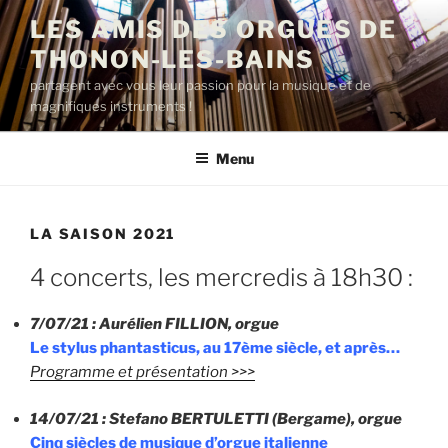
Aller
LES AMIS DES ORGUES DE
au
THONON-LES-BAINS
contenu
principal
partagent avec vous leur passion pour la musique et de
magnifiques instruments !
Menu
LA SAISON 2021
4 concerts, les mercredis à 18h30 :
7/07/21 : Aurélien FILLION, orgue
Le stylus phantasticus, au 17ème siècle, et après…
Programme et présentation >>>
14/07/21 : Stefano BERTULETTI (Bergame), orgue
Cinq siècles de musique d’orgue italienne