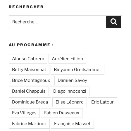
RECHERCHER
Recherche
Recher
pour
:
AU PROGRAMME :
Alonso Cabrera
Aurélien Fillion
Betty Maisonnat
Binyamin Greilsammer
Brice Montagnoux
Damien Savoy
Daniel Chappuis
Diego Innocenzi
Dominique Breda
Elise Léonard
Eric Latour
Eva Villegas
Fabien Desseaux
Fabrice Martinez
Françoise Masset