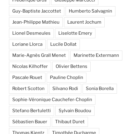
Guy-Baptiste Jaccottet
Humberto Salvagnin
Jean-Philippe Mathieu
Laurent Jochum
Lionel Desmeules
Liselotte Emery
Loriane Llorca
Lucile Dollat
Marie-Agnès Grall Menet
Marinette Extermann
Nicolas Kilhoffer
Olivier Bettens
Pascale Rouet
Pauline Choplin
Robert Scotton
Silvano Rodi
Sonia Borella
Sophie-Véronique Cauchefer-Choplin
Stefano Bertuletti
Sylvain Boudou
Sébastien Bauer
Thibaut Duret
Thomas Kientz
Timothée Ducharme