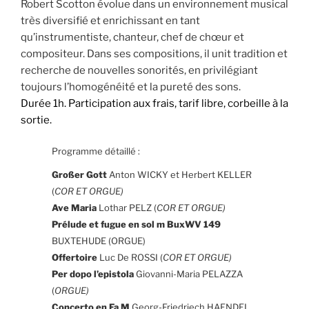
Robert Scotton évolue dans un environnement musical
très diversifié et enrichissant en tant
qu’instrumentiste, chanteur, chef de chœur et
compositeur. Dans ses compositions, il unit tradition et
recherche de nouvelles sonorités, en privilégiant
toujours l’homogénéité et la pureté des sons.
Durée 1h. Participation aux frais, tarif libre, corbeille à la
sortie.
Programme détaillé :
Großer Gott
Anton WICKY et Herbert KELLER
(
COR ET ORGUE)
Ave Maria
Lothar PELZ (
COR ET ORGUE)
Prélude et fugue en sol m BuxWV 149
BUXTEHUDE (ORGUE)
Offertoire
Luc De ROSSI (
COR ET ORGUE)
Per dopo l’epistola
Giovanni-Maria PELAZZA
(
ORGUE)
Concerto en Fa M
Georg-Friedriech HAENDEL