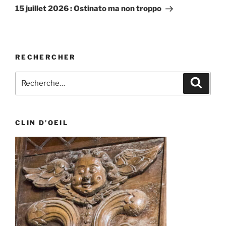
suivant
15 juillet 2026 : Ostinato ma non troppo
RECHERCHER
Recherche
Recher
pour
:
CLIN D’OEIL