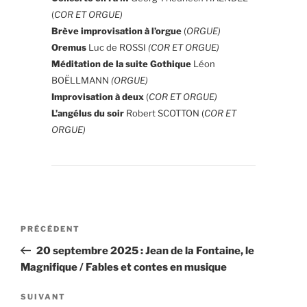
(
COR ET ORGUE)
Brève improvisation à l’orgue
(
ORGUE)
Oremus
Luc de ROSSI
(COR ET ORGUE)
Méditation de la suite Gothique
Léon
BOËLLMANN
(ORGUE)
Improvisation à deux
(
COR ET ORGUE)
L’angélus du soir
Robert SCOTTON (
COR ET
ORGUE)
Navigation
Article
PRÉCÉDENT
de
précédent
20 septembre 2025 : Jean de la Fontaine, le
l’article
Magnifique / Fables et contes en musique
Article
SUIVANT