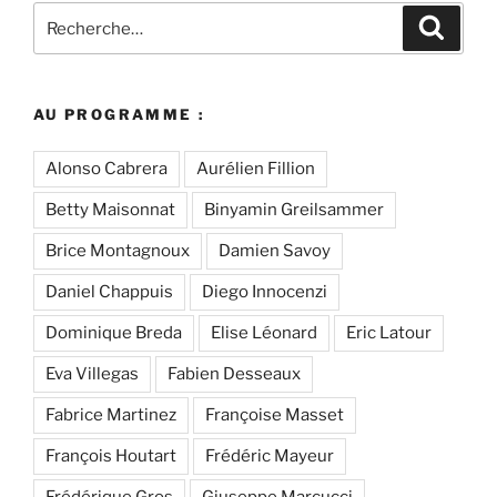
Recherche
Recher
pour
:
AU PROGRAMME :
Alonso Cabrera
Aurélien Fillion
Betty Maisonnat
Binyamin Greilsammer
Brice Montagnoux
Damien Savoy
Daniel Chappuis
Diego Innocenzi
Dominique Breda
Elise Léonard
Eric Latour
Eva Villegas
Fabien Desseaux
Fabrice Martinez
Françoise Masset
François Houtart
Frédéric Mayeur
Frédérique Gros
Giuseppe Marcucci