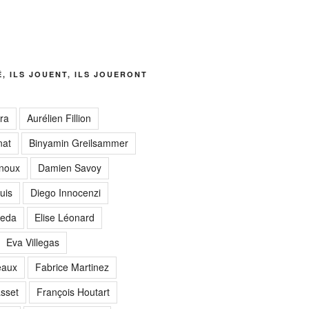
É, ILS JOUENT, ILS JOUERONT
ra
Aurélien Fillion
nat
Binyamin Greilsammer
noux
Damien Savoy
uis
Diego Innocenzi
reda
Elise Léonard
Eva Villegas
eaux
Fabrice Martinez
sset
François Houtart