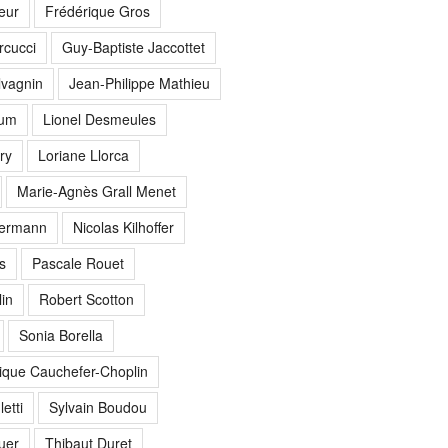
eur
Frédérique Gros
cucci
Guy-Baptiste Jaccottet
vagnin
Jean-Philippe Mathieu
hum
Lionel Desmeules
ry
Loriane Llorca
Marie-Agnès Grall Menet
termann
Nicolas Kilhoffer
s
Pascale Rouet
in
Robert Scotton
Sonia Borella
ique Cauchefer-Choplin
etti
Sylvain Boudou
uer
Thibaut Duret