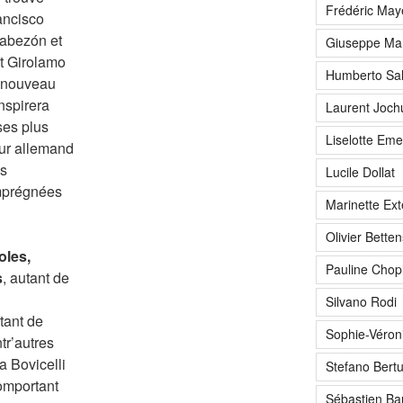
Frédéric May
ancisco
Cabezón et
Giuseppe Mar
st Girolamo
Humberto Sal
e nouveau
inspirera
Laurent Joc
ses plus
Liselotte Eme
eur allemand
es
Lucile Dollat
imprégnées
Marinette Ex
Olivier Betten
oles,
Pauline Chopl
s
, autant de
Silvano Rodi
tant de
Sophie-Véron
tr’autres
a Bovicelli
Stefano Bertul
omportant
Sébastien Ba