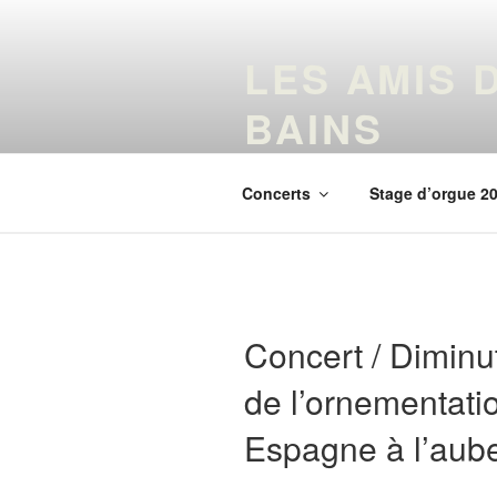
Aller
au
LES AMIS 
contenu
principal
BAINS
partagent avec vous leur passio
Concerts
Stage d’orgue 2
Concert / Diminuti
de l’ornementatio
Espagne à l’aube