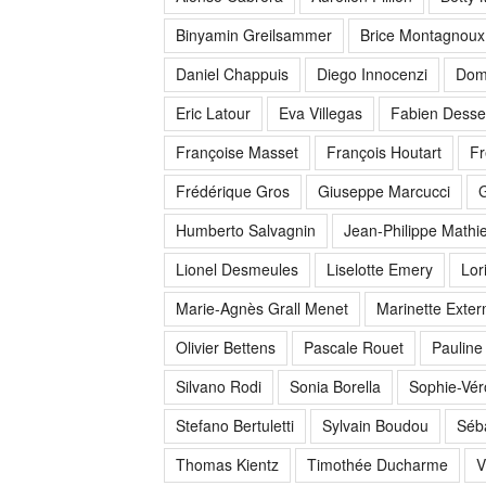
Binyamin Greilsammer
Brice Montagnoux
Daniel Chappuis
Diego Innocenzi
Dom
Eric Latour
Eva Villegas
Fabien Dess
Françoise Masset
François Houtart
Fr
Frédérique Gros
Giuseppe Marcucci
G
Humberto Salvagnin
Jean-Philippe Mathi
Lionel Desmeules
Liselotte Emery
Lor
Marie-Agnès Grall Menet
Marinette Exte
Olivier Bettens
Pascale Rouet
Pauline
Silvano Rodi
Sonia Borella
Sophie-Vér
Stefano Bertuletti
Sylvain Boudou
Séb
Thomas Kientz
Timothée Ducharme
V