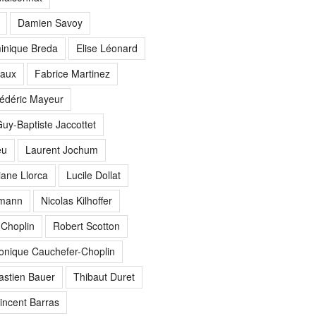
Damien Savoy
inique Breda
Elise Léonard
eaux
Fabrice Martinez
édéric Mayeur
uy-Baptiste Jaccottet
eu
Laurent Jochum
iane Llorca
Lucile Dollat
rmann
Nicolas Kilhoffer
 Choplin
Robert Scotton
onique Cauchefer-Choplin
astien Bauer
Thibaut Duret
incent Barras