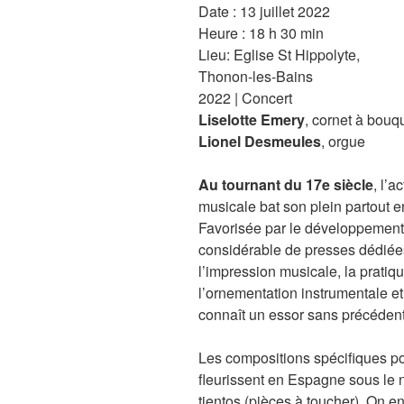
Date :
13 juillet 2022
Heure :
18 h 30 min
Lieu:
Eglise St Hippolyte,
Thonon-les-Bains
2022 | Concert
Liselotte Emery
, cornet à bouq
Lionel Desmeules
, orgue
Au tournant du 17e siècle
, l’ac
musicale bat son plein partout 
Favorisée par le développement
considérable de presses dédiée
l’impression musicale, la pratiq
l’ornementation instrumentale e
connaît un essor sans précédent
Les compositions spécifiques po
fleurissent en Espagne sous le
tientos (pièces à toucher). On e