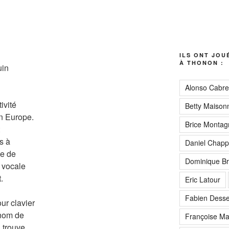
ILS ONT JOU
À THONON :
uin
Alonso Cabre
tivité
Betty Maison
en Europe.
Brice Montag
s à
Daniel Chapp
ue de
Dominique B
t vocale
.
Eric Latour
Fabien Dess
ur clavier
 nom de
Françoise Ma
n trouve