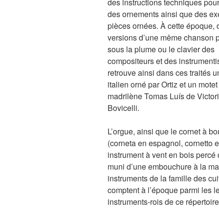
des instructions techniques pou
des ornements ainsi que des e
pièces ornées. À cette époque, 
versions d’une même chanson p
sous la plume ou le clavier des
compositeurs et des instrumenti
retrouve ainsi dans ces traités 
italien orné par Ortiz et un motet
madrilène Tomas Luís de Victori
Bovicelli.
L’orgue, ainsi que le cornet à b
(corneta en espagnol, cornetto en
instrument à vent en bois percé 
muni d’une embouchure à la ma
instruments de la famille des cui
comptent à l’époque parmi les l
instruments-rois de ce répertoire