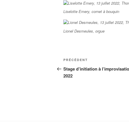
Liselotte Emery, cornet à bouquin
Lionel Desmeules, orgue
Navigation
Article
PRÉCÉDENT
de
précédent
Stage d’initiation à l’improvisati
2022
l’article