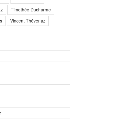
tz
Timothée Ducharme
s
Vincent Thévenaz
1