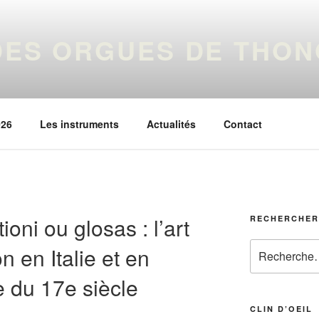
DES ORGUES DE THON
n pour la musique et de magnifiques instruments !
026
Les instruments
Actualités
Contact
oni ou glosas : l’art
RECHERCHER
Recherche
n en Italie et en
pour
:
 du 17e siècle
CLIN D’OEIL