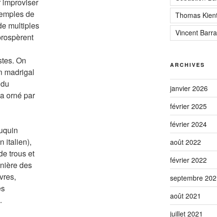
r improviser
xemples de
Thomas Kien
de multiples
Vincent Barra
rospèrent
stes. On
ARCHIVES
un madrigal
 du
janvier 2026
a orné par
février 2025
février 2024
ouquin
 italien),
août 2022
de trous et
février 2022
nière des
vres,
septembre 202
es
août 2021
.
juillet 2021