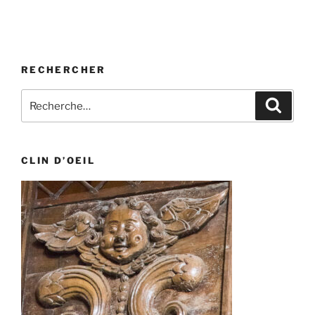
RECHERCHER
Recherche
Recher
pour
:
CLIN D’OEIL