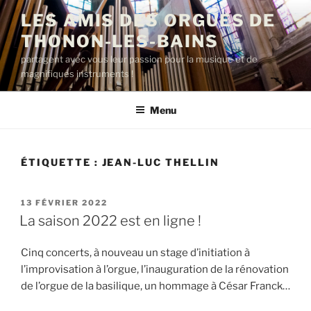
Aller
LES AMIS DES ORGUES DE
au
THONON-LES-BAINS
contenu
principal
partagent avec vous leur passion pour la musique et de
magnifiques instruments !
Menu
ÉTIQUETTE :
JEAN-LUC THELLIN
PUBLIÉ
13 FÉVRIER 2022
LE
La saison 2022 est en ligne !
Cinq concerts, à nouveau un stage d’initiation à
l’improvisation à l’orgue, l’inauguration de la rénovation
de l’orgue de la basilique, un hommage à César Franck…