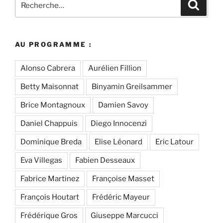
Recher
pour
:
AU PROGRAMME :
Alonso Cabrera
Aurélien Fillion
Betty Maisonnat
Binyamin Greilsammer
Brice Montagnoux
Damien Savoy
Daniel Chappuis
Diego Innocenzi
Dominique Breda
Elise Léonard
Eric Latour
Eva Villegas
Fabien Desseaux
Fabrice Martinez
Françoise Masset
François Houtart
Frédéric Mayeur
Frédérique Gros
Giuseppe Marcucci