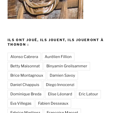
ILS ONT JOUÉ, ILS JOUENT, ILS JOUERONT À
THONON :
Alonso Cabrera
Aurélien Fillion
Betty Maisonnat
Binyamin Greilsammer
Brice Montagnoux
Damien Savoy
Daniel Chappuis
Diego Innocenzi
Dominique Breda
Elise Léonard
Eric Latour
Eva Villegas
Fabien Desseaux
Fabrice Martinez
Françoise Masset