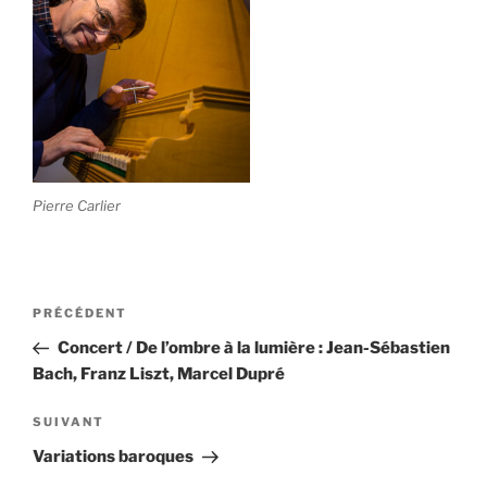
Pierre Carlier
Navigation
Article
PRÉCÉDENT
de
précédent
Concert / De l’ombre à la lumière : Jean-Sébastien
l’article
Bach, Franz Liszt, Marcel Dupré
Article
SUIVANT
suivant
Variations baroques