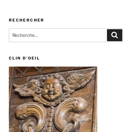
RECHERCHER
Recherche
Recher
pour
:
CLIN D’OEIL