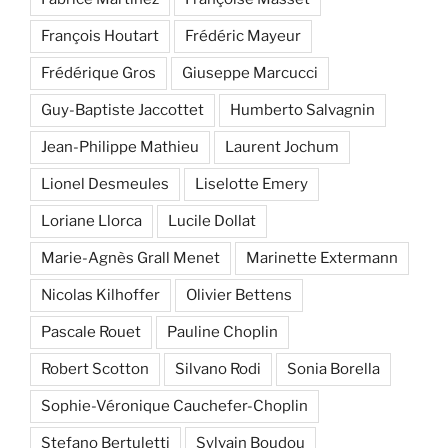
François Houtart
Frédéric Mayeur
Frédérique Gros
Giuseppe Marcucci
Guy-Baptiste Jaccottet
Humberto Salvagnin
Jean-Philippe Mathieu
Laurent Jochum
Lionel Desmeules
Liselotte Emery
Loriane Llorca
Lucile Dollat
Marie-Agnès Grall Menet
Marinette Extermann
Nicolas Kilhoffer
Olivier Bettens
Pascale Rouet
Pauline Choplin
Robert Scotton
Silvano Rodi
Sonia Borella
Sophie-Véronique Cauchefer-Choplin
Stefano Bertuletti
Sylvain Boudou