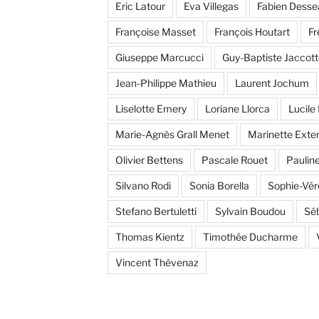
Eric Latour
Eva Villegas
Fabien Desse
Françoise Masset
François Houtart
Fr
Giuseppe Marcucci
Guy-Baptiste Jaccott
Jean-Philippe Mathieu
Laurent Jochum
Liselotte Emery
Loriane Llorca
Lucile 
Marie-Agnès Grall Menet
Marinette Ext
Olivier Bettens
Pascale Rouet
Pauline
Silvano Rodi
Sonia Borella
Sophie-Vér
Stefano Bertuletti
Sylvain Boudou
Séb
Thomas Kientz
Timothée Ducharme
Vincent Thévenaz