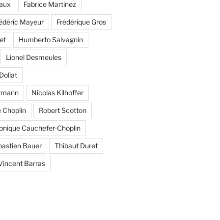
aux
Fabrice Martinez
édéric Mayeur
Frédérique Gros
et
Humberto Salvagnin
Lionel Desmeules
Dollat
ermann
Nicolas Kilhoffer
 Choplin
Robert Scotton
onique Cauchefer-Choplin
astien Bauer
Thibaut Duret
Vincent Barras