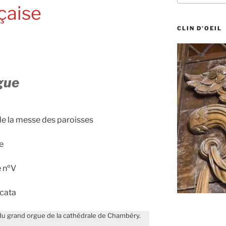
:
çaise
CLIN D’OEIL
gue
 de la messe des paroisses
e
e nºV
ccata
e du grand orgue de la cathédrale de Chambéry.