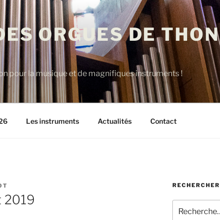
DES ORGUES DE THON
on pour la musique et de magnifiques instruments !
26
Les instruments
Actualités
Contact
RECHERCHER
OT
t 2019
Recherche
pour