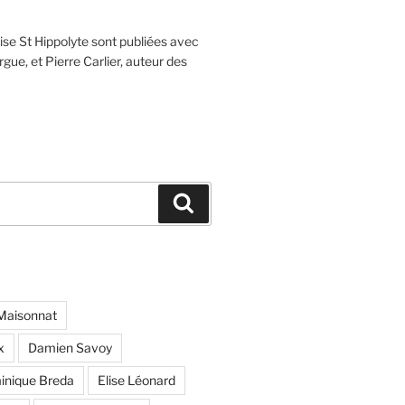
lise St Hippolyte sont publiées avec
rgue, et Pierre Carlier, auteur des
Recherche
Maisonnat
x
Damien Savoy
inique Breda
Elise Léonard