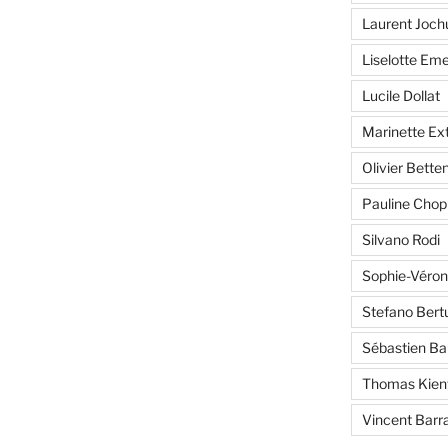
Laurent Joc
Liselotte Em
Lucile Dollat
Marinette E
Olivier Bette
Pauline Chopl
Silvano Rodi
Sophie-Véron
Stefano Bertu
Sébastien Ba
Thomas Kien
Vincent Barr