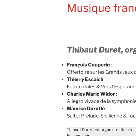
Musique fran
Thibaut Duret, or
François Couperin
:
Offertoire sur les Grands Jeux
Thierry Escaich
:
Eaux natales & Vers l’Espéranc
Charles Marie Widor
:
Allegro vivace de la symphoni
Maurice Duruflé
:
Suite : Prélude, Sicilienne & To
Thibaut Duret est organiste titulair
En savoir plus…