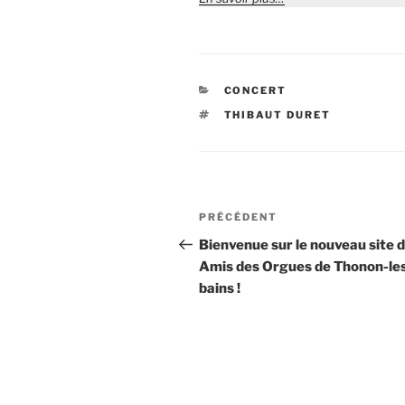
CATÉGORIES
CONCERT
ÉTIQUETTES
THIBAUT DURET
Navigation
Article
PRÉCÉDENT
de
précédent
Bienvenue sur le nouveau site 
Amis des Orgues de Thonon-le
l’article
bains !