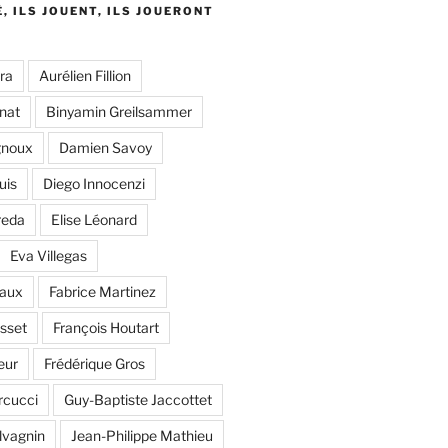
É, ILS JOUENT, ILS JOUERONT
ra
Aurélien Fillion
nat
Binyamin Greilsammer
gnoux
Damien Savoy
uis
Diego Innocenzi
reda
Elise Léonard
Eva Villegas
eaux
Fabrice Martinez
sset
François Houtart
eur
Frédérique Gros
rcucci
Guy-Baptiste Jaccottet
lvagnin
Jean-Philippe Mathieu