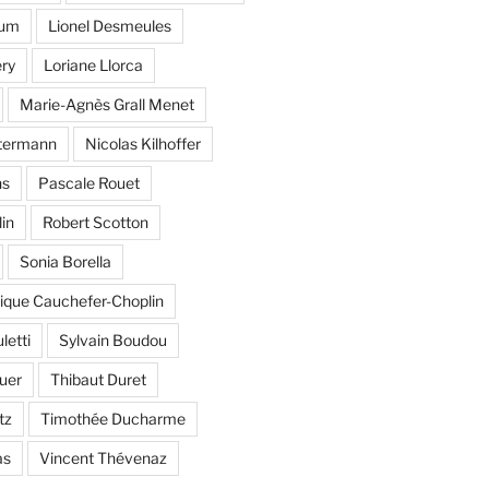
hum
Lionel Desmeules
ery
Loriane Llorca
Marie-Agnès Grall Menet
xtermann
Nicolas Kilhoffer
ns
Pascale Rouet
in
Robert Scotton
Sonia Borella
ique Cauchefer-Choplin
letti
Sylvain Boudou
uer
Thibaut Duret
tz
Timothée Ducharme
as
Vincent Thévenaz