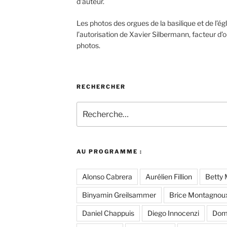
d’auteur.
Les photos des orgues de la basilique et de l’ég
l’autorisation de Xavier Silbermann, facteur d’o
photos.
RECHERCHER
Recherche
pour
:
AU PROGRAMME :
Alonso Cabrera
Aurélien Fillion
Betty 
Binyamin Greilsammer
Brice Montagnou
Daniel Chappuis
Diego Innocenzi
Dom