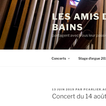
Aller
au
LES AMIS 
contenu
principal
BAINS
partagent avec vous leur passi
Concerts
Stage d’orgue 20
PUBLIÉ
13 JUIN 2019
PAR
PCARLIER.A
LE
Concert du 14 aoû