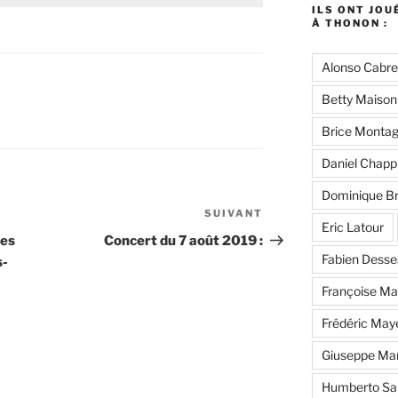
ILS ONT JOU
À THONON :
Alonso Cabre
Betty Maison
Brice Monta
Daniel Chapp
Dominique B
SUIVANT
Article
Eric Latour
suivant
des
Concert du 7 août 2019 :
Fabien Dess
s-
Françoise Ma
Frédéric May
Giuseppe Ma
Humberto Sa