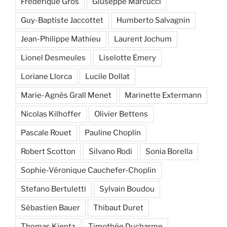
Frédérique Gros
Giuseppe Marcucci
Guy-Baptiste Jaccottet
Humberto Salvagnin
Jean-Philippe Mathieu
Laurent Jochum
Lionel Desmeules
Liselotte Emery
Loriane Llorca
Lucile Dollat
Marie-Agnès Grall Menet
Marinette Extermann
Nicolas Kilhoffer
Olivier Bettens
Pascale Rouet
Pauline Choplin
Robert Scotton
Silvano Rodi
Sonia Borella
Sophie-Véronique Cauchefer-Choplin
Stefano Bertuletti
Sylvain Boudou
Sébastien Bauer
Thibaut Duret
Thomas Kientz
Timothée Ducharme