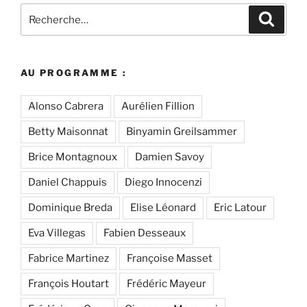
Recherche
Recher
pour
:
AU PROGRAMME :
Alonso Cabrera
Aurélien Fillion
Betty Maisonnat
Binyamin Greilsammer
Brice Montagnoux
Damien Savoy
Daniel Chappuis
Diego Innocenzi
Dominique Breda
Elise Léonard
Eric Latour
Eva Villegas
Fabien Desseaux
Fabrice Martinez
Françoise Masset
François Houtart
Frédéric Mayeur