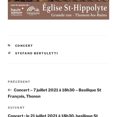
CATÉGORIES
CONCERT
ÉTIQUETTES
STEFANO BERTULETTI
Navigation
Article
PRÉCÉDENT
de
précédent
Concert – 7 juillet 2021 à 18h30 – Basilique St
l’article
François, Thonon
Article
SUIVANT
suivant
Concert : le 21 juillet 2021 à 18h30, basilique St