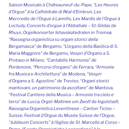
Saison Musicale à Châteauneuf-du-Pape, “Les Heures
d’Orgue” à la Cathédrale di Réal d’Embrun, Les
Mercredis de l’Orgue à Lannilis, Les Mardis de l’Orgue à
Loctudy, Concerts d’orgue à l’Abbatiale – St-Gildas de
Rhuys, Orgelkonserter Ishavskatedralen in Tromsø,
“Rassegna organistica su organi storici della
Bergamasca” de Bergamo, “L’organo della Basilica di S.
Maria Maggiore” de Bergamo, Vespri d’Organo a S.
Protaso in Milano, “Cantabilis Harmonia” de
Pordenone, “Percorsi d’organo” de Ferrara, “Armonie
fra Musica e Architettura” de Modena, “Vespri
d’Organo a S. Agostino” de Treviso, “Organi storici
mantovani, un patrimonio da ascoltare” de Mantova,
“Festival Cantiere della Musica – Armonie tra cielo e
terra” de Lucca, Orgel-Matinee um Zwolf de Ingolstadt,
Rassegna Organistica Leventinese – Canton Ticino –
Suisse, Festival d’Orgue du Musée Suisse de l’Orgue,
“Jubileum Concerts” à l’église de St. Marcello al Corso –