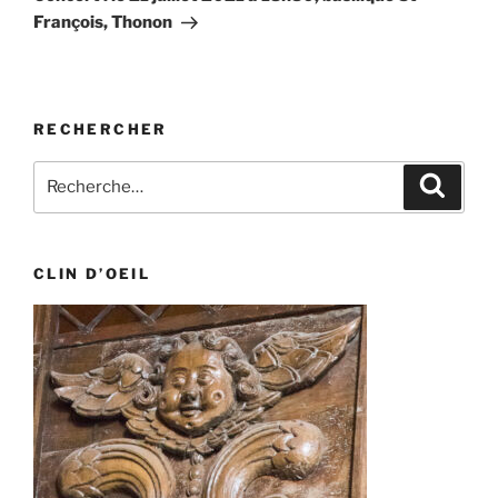
François, Thonon
RECHERCHER
Recherche
Recher
pour
:
CLIN D’OEIL